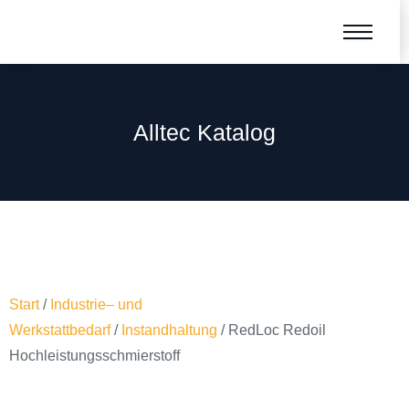
Alltec Katalog
Start
/
Industrie– und
Werkstattbedarf
/
Instandhaltung
/ RedLoc Redoil
Hochleistungsschmierstoff