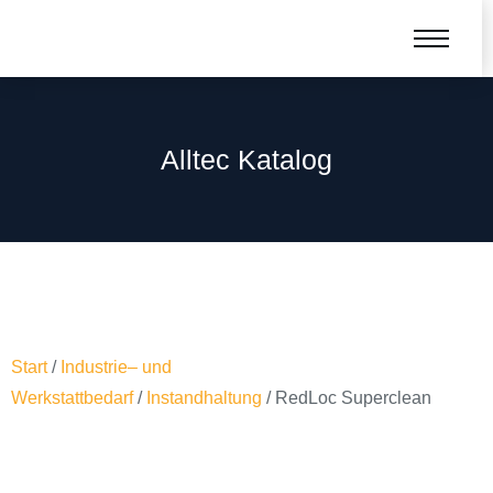
Alltec Katalog
Start
/
Industrie– und
Werkstattbedarf
/
Instandhaltung
/ RedLoc Superclean