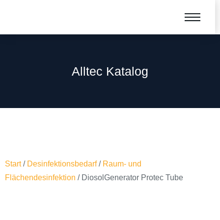
Alltec Katalog
Start
/
Desinfektionsbedarf
/
Raum- und
Flächendesinfektion
/ DiosolGenerator Protec Tube